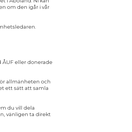
et i Åboland. Ni kan
ven om den igår i vår
samhetsledaren.
vid ÅUF eller donerade
t för allmänheten och
 ett sätt att samla
Om du vill dela
en, vänligen ta direkt