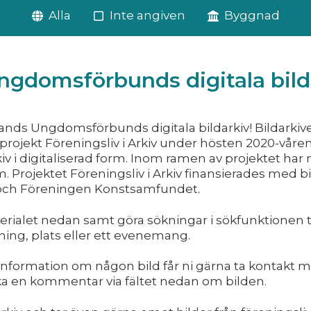
Alla
Inte angiven
Byggnad
gdomsförbunds digitala bild
nds Ungdomsförbunds digitala bildarkiv! Bildarkive
ojekt Föreningsliv i Arkiv under hösten 2020-våren 
kiv i digitaliserad form. Inom ramen av projektet har
orm. Projektet Föreningsliv i Arkiv finansierades med 
t och Föreningen Konstsamfundet.
erialet nedan samt göra sökningar i sökfunktionen t
ning, plats eller ett evenemang.
a information om någon bild får ni gärna ta kontakt 
ka en kommentar via fältet nedan om bilden.