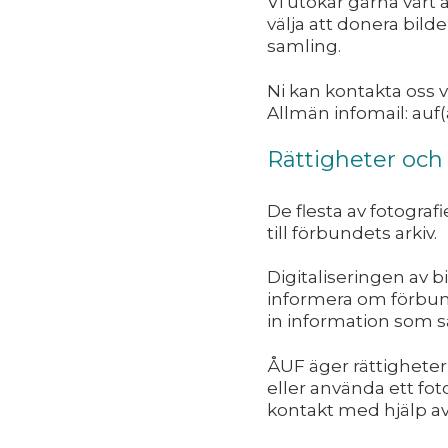
Vi utökar gärna vårt 
välja att donera bilde
samling.
Ni kan kontakta oss v
Allmän infomail: auf(a
Rättigheter oc
De flesta av fotograf
till förbundets arkiv.
Digitaliseringen av b
informera om förbund
in information som s
ÅUF äger rättighetern
eller använda ett foto,
kontakt med hjälp a