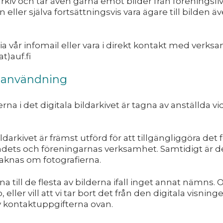
arkiv och tar även gärna emot bilder från föreningsliv
n eller själva fortsättningsvis vara ägare till bilden ä
ia vår infomail eller vara i direkt kontakt med verk
t)auf.fi
h användning
ierna i det digitala bildarkivet är tagna av anställda 
ildarkivet är främst utförd för att tillgängliggöra de
ets och föreningarnas verksamhet. Samtidigt är det
aknas om fotografierna.
a till de flesta av bilderna ifall inget annat nämns. 
 eller vill att vi tar bort det från den digitala visning
v kontaktuppgifterna ovan.