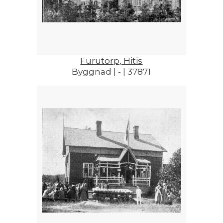
Furutorp, Hitis
Byggnad | - | 37871