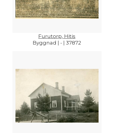
Furutorp, Hitis
Byggnad | - | 37872