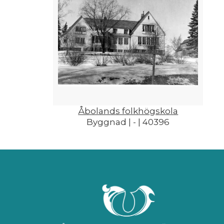
Åbolands folkhögskola
Byggnad | - | 40396