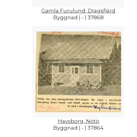
Gamla Furulund, Dragsfjärd
Byggnad | - | 37868
Havsborg, Nötö
Byggnad | - | 37864