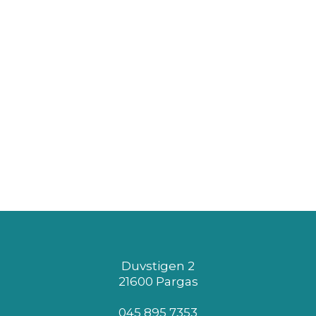
Duvstigen 2
21600 Pargas
045 895 7353