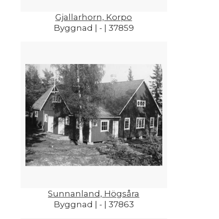
Gjallarhorn, Korpo
Byggnad | - | 37859
Sunnanland, Högsåra
Byggnad | - | 37863