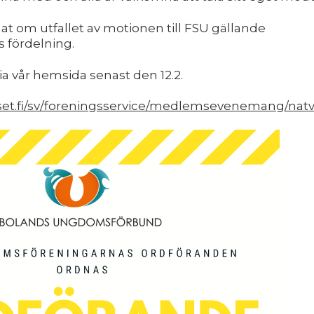
at om utfallet av motionen till FSU gällande
 fördelning.
via vår hemsida senast den 12.2.
set.fi/sv/foreningsservice/medlemsevenemang/natve