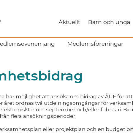
Aktuellt
Barn och unga
edlemsevenemang
Medlemsföreningar
mhetsbidrag
har möjlighet att ansöka om bidrag av ÅUF för att f
r året ordnas två utdelningsomgångar för verksam
lektroniskt inom september och/eller februari. Bidra
ån flera ansökningsperioder.
verksamhetsplan eller projektplan och en budget bi