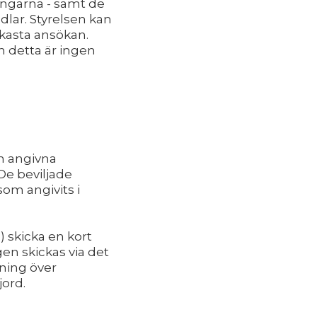
ingarna - samt de
lar. Styrelsen kan
rkasta ansökan.
n detta är ingen
an angivna
De beviljade
som angivits i
 skicka en kort
en skickas via det
ning över
jord.