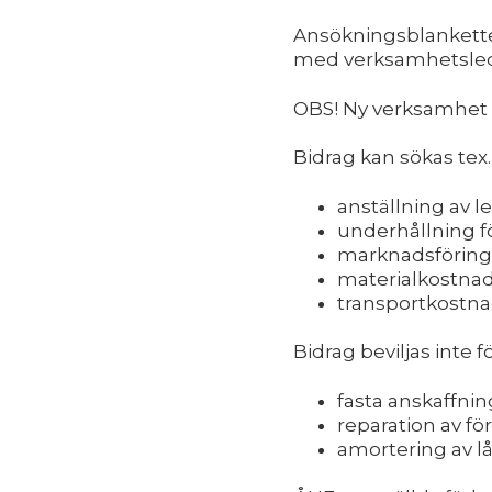
Ansökningsblankette
med verksamhetsledare
OBS! Ny verksamhet 
Bidrag kan sökas tex.
anställning av l
underhållning fö
marknadsföring
materialkostnad
transportkostnad
Bidrag beviljas inte 
fasta anskaffning
reparation av f
amortering av l