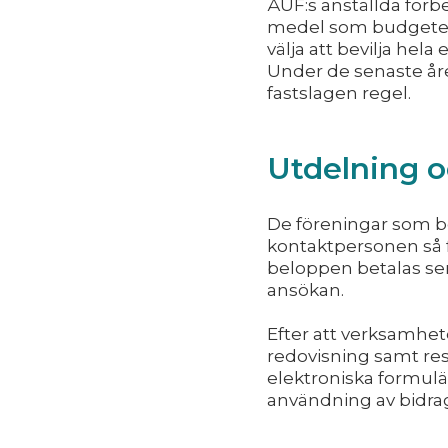
ÅUF:s anställda förb
medel som budgetera
välja att bevilja hel
Under de senaste åre
fastslagen regel.
Utdelning o
De föreningar som be
kontaktpersonen så f
beloppen betalas sena
ansökan.
Efter att verksamhet
redovisning samt res
elektroniska formul
användning av bidrag