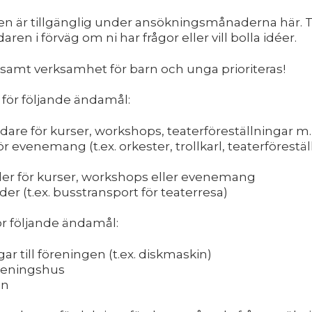
n är tillgänglig under ansökningsmånaderna här. T
n i förväg om ni har frågor eller vill bolla idéer.
samt verksamhet för barn och unga prioriteras!
 för följande ändamål:
edare för kurser, workshops, teaterföreställningar m
r evenemang (t.ex. orkester, trollkarl, teaterförestäl
er för kurser, workshops eller evenemang
er (t.ex. busstransport för teaterresa)
för följande ändamål:
ar till föreningen (t.ex. diskmaskin)
öreningshus
ån