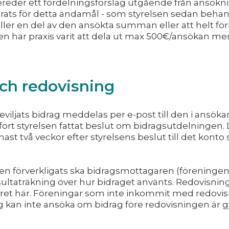
ereder ett fördelningsförslag utgående från ansökn
ts för detta ändamål - som styrelsen sedan behand
a eller en del av den ansökta summan eller att helt fö
n har praxis varit att dela ut max 500€/ansökan me
ch redovisning
viljats bidrag meddelas per e-post till den i ansök
ort styrelsen fattat beslut om bidragsutdelningen. 
st två veckor efter styrelsens beslut till det konto 
en förverkligats ska bidragsmottagaren (föreningen)
ultaträkning över hur bidraget använts. Redovisning
äret här. Föreningar som inte inkommit med redovis
 kan inte ansöka om bidrag före redovisningen är g