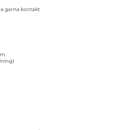
a gärna kontakt
.m.
lning)