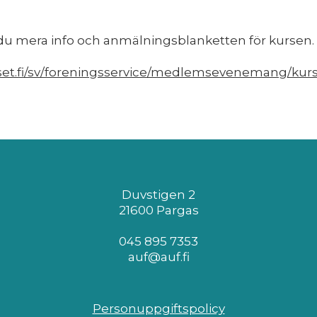
 du mera info och anmälningsblanketten för kursen.
set.fi/sv/foreningsservice/medlemsevenemang/kurs
Duvstigen 2
21600 Pargas
045 895 7353
auf@auf.fi
Personuppgiftspolicy