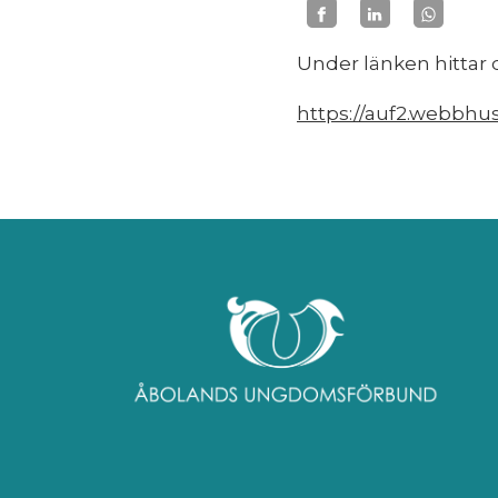
Under länken hittar
https://auf2.webbhu