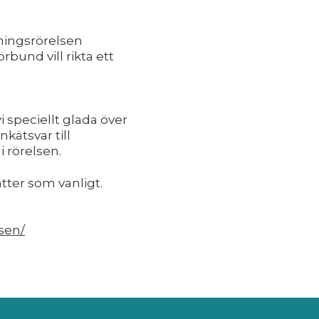
ningsrörelsen
und vill rikta ett
i speciellt glada över
kätsvar till
 rörelsen.
tter som vanligt.
sen/