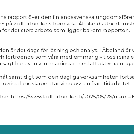
ns rapport över den finlandssvenska ungdomsföre
025 på Kulturfondens hemsida. Åbolands Ungdomsförb
en för det stora arbete som ligger bakom rapporten.
n är det dags för läsning och analys. I Åboland är v
 förtroende som våra medlemmar givit oss i sina en
 sagt har även vi utmaningar med att aktivera unga i
framåt samtidigt som den dagliga verksamheten fortsä
vriga landskapen tar vi nu oss an framtidarbetet.
här:
https://www.kulturfonden.fi/2025/05/26/uf-rorel